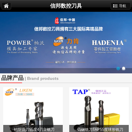
信邦数控刀具
导航
品牌产品
| Brand products
钨钢铣刀55度4刃立铣刀
钨钢铣刀TAP55度球形铣刀