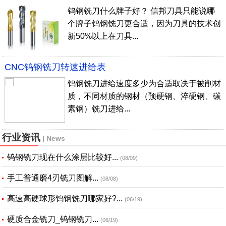
钨钢铣刀什么牌子好？ 信邦刀具只能说哪
个牌子钨钢铣刀更合适，因为刀具的技术创
新50%以上在刀具...
CNC钨钢铣刀转速进给表
钨钢铣刀进给速度多少为合适取决于被削材
质，不同材质的钢材（预硬钢、淬硬钢、碳
素钢）铣刀进给...
行业资讯
| News
钨钢铣刀现在什么涂层比较好...
(08/09)
手工普通磨4刃铣刀图解...
(08/08)
高速高硬球形钨钢铣刀哪家好?...
(06/19)
硬质合金铣刀_钨钢铣刀...
(06/19)