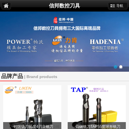
信邦数控刀具
导航
品牌产品
| Brand products
钨钢铣刀55度4刃立铣刀
钨钢铣刀TAP55度球形铣刀