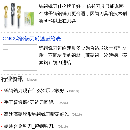
钨钢铣刀什么牌子好？ 信邦刀具只能说哪
个牌子钨钢铣刀更合适，因为刀具的技术创
新50%以上在刀具...
CNC钨钢铣刀转速进给表
钨钢铣刀进给速度多少为合适取决于被削材
质，不同材质的钢材（预硬钢、淬硬钢、碳
素钢）铣刀进给...
行业资讯
| News
钨钢铣刀现在什么涂层比较好...
(08/09)
手工普通磨4刃铣刀图解...
(08/08)
高速高硬球形钨钢铣刀哪家好?...
(06/19)
硬质合金铣刀_钨钢铣刀...
(06/19)