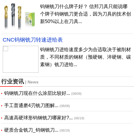
钨钢铣刀什么牌子好？ 信邦刀具只能说哪
个牌子钨钢铣刀更合适，因为刀具的技术创
新50%以上在刀具...
CNC钨钢铣刀转速进给表
钨钢铣刀进给速度多少为合适取决于被削材
质，不同材质的钢材（预硬钢、淬硬钢、碳
素钢）铣刀进给...
行业资讯
| News
钨钢铣刀现在什么涂层比较好...
(08/09)
手工普通磨4刃铣刀图解...
(08/08)
高速高硬球形钨钢铣刀哪家好?...
(06/19)
硬质合金铣刀_钨钢铣刀...
(06/19)