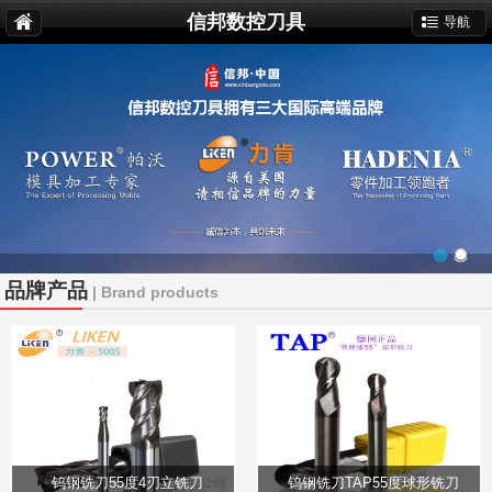
信邦数控刀具
导航
品牌产品
| Brand products
钨钢铣刀55度4刃立铣刀
钨钢铣刀TAP55度球形铣刀