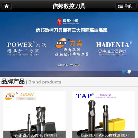
信邦数控刀具
导航
品牌产品
| Brand products
钨钢铣刀55度4刃立铣刀
钨钢铣刀TAP55度球形铣刀