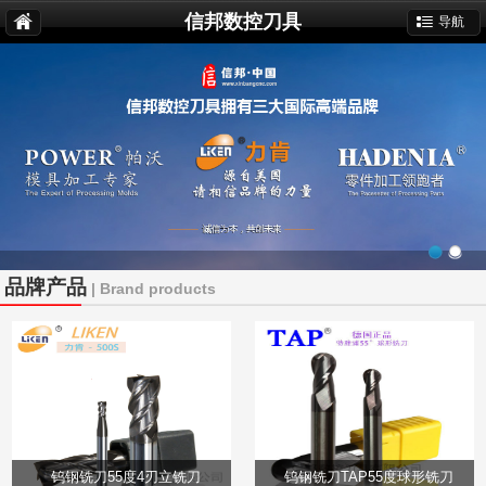
信邦数控刀具
导航
品牌产品
| Brand products
钨钢铣刀55度4刃立铣刀
钨钢铣刀TAP55度球形铣刀