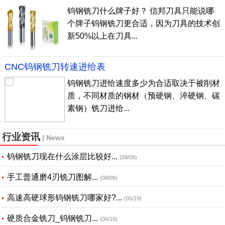
钨钢铣刀什么牌子好？ 信邦刀具只能说哪
个牌子钨钢铣刀更合适，因为刀具的技术创
新50%以上在刀具...
CNC钨钢铣刀转速进给表
钨钢铣刀进给速度多少为合适取决于被削材
质，不同材质的钢材（预硬钢、淬硬钢、碳
素钢）铣刀进给...
行业资讯
| News
钨钢铣刀现在什么涂层比较好...
(08/09)
手工普通磨4刃铣刀图解...
(08/08)
高速高硬球形钨钢铣刀哪家好?...
(06/19)
硬质合金铣刀_钨钢铣刀...
(06/19)