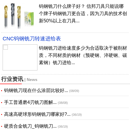
钨钢铣刀什么牌子好？ 信邦刀具只能说哪
个牌子钨钢铣刀更合适，因为刀具的技术创
新50%以上在刀具...
CNC钨钢铣刀转速进给表
钨钢铣刀进给速度多少为合适取决于被削材
质，不同材质的钢材（预硬钢、淬硬钢、碳
素钢）铣刀进给...
行业资讯
| News
钨钢铣刀现在什么涂层比较好...
(08/09)
手工普通磨4刃铣刀图解...
(08/08)
高速高硬球形钨钢铣刀哪家好?...
(06/19)
硬质合金铣刀_钨钢铣刀...
(06/19)