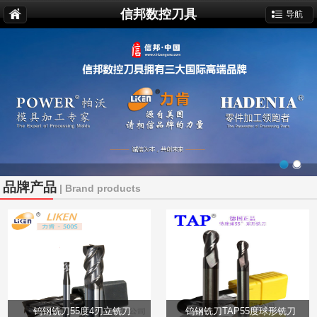
信邦数控刀具
导航
品牌产品
| Brand products
钨钢铣刀55度4刃立铣刀
钨钢铣刀TAP55度球形铣刀