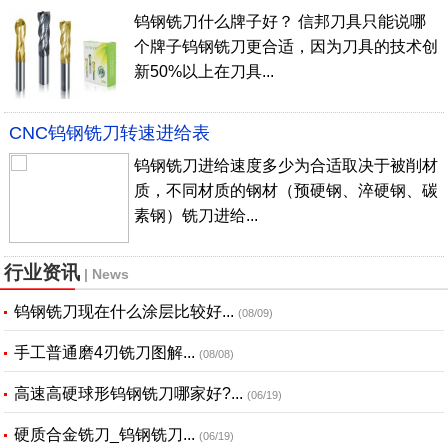
钨钢铣刀什么牌子好？ 信邦刀具只能说哪
个牌子钨钢铣刀更合适，因为刀具的技术创
新50%以上在刀具...
CNC钨钢铣刀转速进给表
钨钢铣刀进给速度多少为合适取决于被削材
质，不同材质的钢材（预硬钢、淬硬钢、碳
素钢）铣刀进给...
行业资讯
| News
钨钢铣刀现在什么涂层比较好...
(08/09)
手工普通磨4刃铣刀图解...
(08/08)
高速高硬球形钨钢铣刀哪家好?...
(06/19)
硬质合金铣刀_钨钢铣刀...
(06/19)