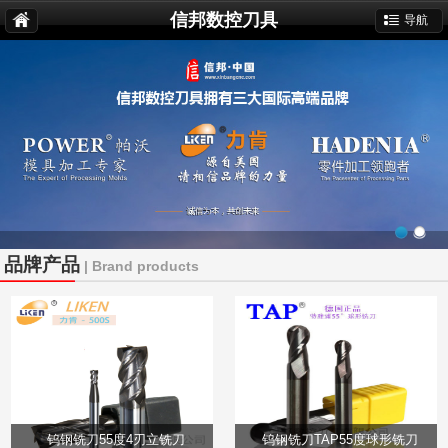
信邦数控刀具
导航
品牌产品
| Brand products
钨钢铣刀55度4刃立铣刀
钨钢铣刀TAP55度球形铣刀