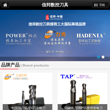
信邦数控刀具
导航
品牌产品
| Brand products
钨钢铣刀55度4刃立铣刀
钨钢铣刀TAP55度球形铣刀