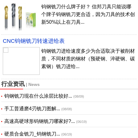
钨钢铣刀什么牌子好？ 信邦刀具只能说哪
个牌子钨钢铣刀更合适，因为刀具的技术创
新50%以上在刀具...
CNC钨钢铣刀转速进给表
钨钢铣刀进给速度多少为合适取决于被削材
质，不同材质的钢材（预硬钢、淬硬钢、碳
素钢）铣刀进给...
行业资讯
| News
钨钢铣刀现在什么涂层比较好...
(08/09)
手工普通磨4刃铣刀图解...
(08/08)
高速高硬球形钨钢铣刀哪家好?...
(06/19)
硬质合金铣刀_钨钢铣刀...
(06/19)