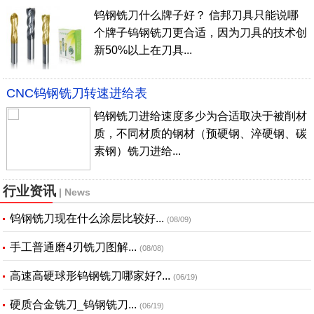
钨钢铣刀什么牌子好？ 信邦刀具只能说哪
个牌子钨钢铣刀更合适，因为刀具的技术创
新50%以上在刀具...
CNC钨钢铣刀转速进给表
钨钢铣刀进给速度多少为合适取决于被削材
质，不同材质的钢材（预硬钢、淬硬钢、碳
素钢）铣刀进给...
行业资讯
| News
钨钢铣刀现在什么涂层比较好...
(08/09)
手工普通磨4刃铣刀图解...
(08/08)
高速高硬球形钨钢铣刀哪家好?...
(06/19)
硬质合金铣刀_钨钢铣刀...
(06/19)