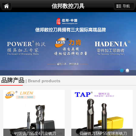
信邦数控刀具
导航
品牌产品
| Brand products
钨钢铣刀55度4刃立铣刀
钨钢铣刀TAP55度球形铣刀