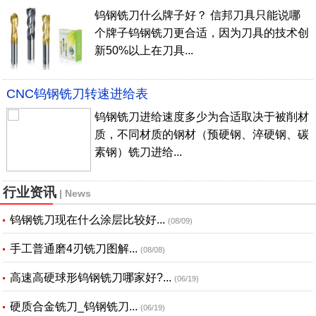
钨钢铣刀什么牌子好？ 信邦刀具只能说哪
个牌子钨钢铣刀更合适，因为刀具的技术创
新50%以上在刀具...
CNC钨钢铣刀转速进给表
钨钢铣刀进给速度多少为合适取决于被削材
质，不同材质的钢材（预硬钢、淬硬钢、碳
素钢）铣刀进给...
行业资讯
| News
钨钢铣刀现在什么涂层比较好...
(08/09)
手工普通磨4刃铣刀图解...
(08/08)
高速高硬球形钨钢铣刀哪家好?...
(06/19)
硬质合金铣刀_钨钢铣刀...
(06/19)