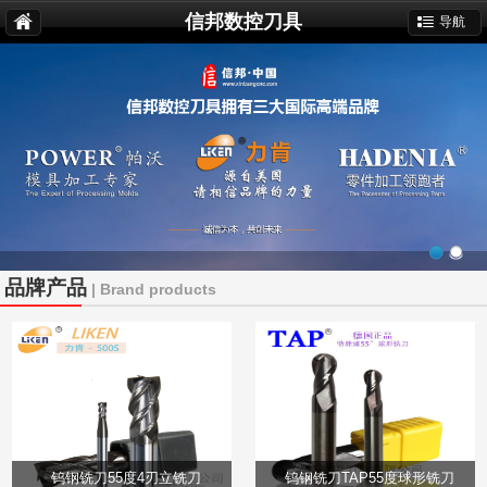
信邦数控刀具
导航
品牌产品
| Brand products
钨钢铣刀55度4刃立铣刀
钨钢铣刀TAP55度球形铣刀