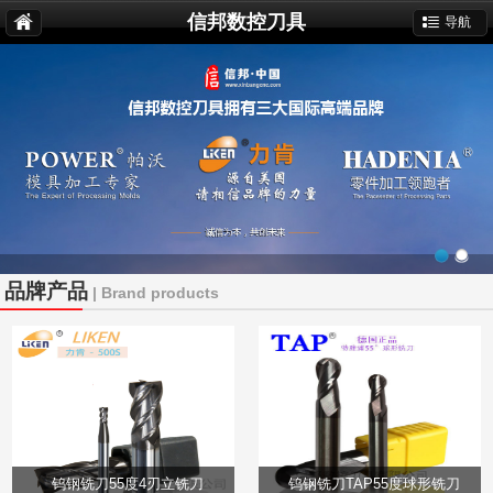
信邦数控刀具
导航
品牌产品
| Brand products
钨钢铣刀55度4刃立铣刀
钨钢铣刀TAP55度球形铣刀