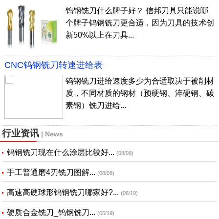
钨钢铣刀什么牌子好？ 信邦刀具只能说哪
个牌子钨钢铣刀更合适，因为刀具的技术创
新50%以上在刀具...
CNC钨钢铣刀转速进给表
钨钢铣刀进给速度多少为合适取决于被削材
质，不同材质的钢材（预硬钢、淬硬钢、碳
素钢）铣刀进给...
行业资讯
| News
钨钢铣刀现在什么涂层比较好...
(08/09)
手工普通磨4刃铣刀图解...
(08/08)
高速高硬球形钨钢铣刀哪家好?...
(06/19)
硬质合金铣刀_钨钢铣刀...
(06/19)