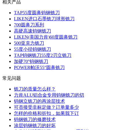
相关产品
TAP55度圆鼻钨钢铣刀
LIKEN进口石墨铣刀球形铣刀
700圆鼻刀系列
高硬高速钨钢铣刀
LIKEN(美国力肯)60度圆鼻铣刀
500亚克力铣刀
55度小径钨钢铣刀
TAP钨钢铣刀55度2刃立铣刀
加硬70°钨钢铣刀
POWER帕沃55°圆鼻铣刀
常见问题
铣刀的质量怎么样？
力肯ALU铝合金专用钨钢铣刀的切
钨钢立铣刀的再涂层技术
可否接受非标定做？订单量多少
怎样的价格和折扣，如果我下订
钨钢铣刀的修磨技术
涂层钨钢铣刀的好坏