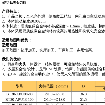
APU 钻夹头刀柄
产品特点：
1、产品全检，全光亮外观，倒角做工精细，内孔由自主研发
2、本体跳动精度≤0.002μm
本体材质：硬质低碳合金钢材渗碳深度＞1.2mm，韧度强、超
3、本体采用硬质低碳合金钢材有较高的耐热性和抗氧化完全
适用范围和优势：
适用范围
加工范围：钻床加工、铣床加工、车床加工，实用性高。
我们的优势
1、柄身和夹头一体设计，结构紧密，可避免钻头夹具脱落。
2、多层安全性 设计，适用CNC铣床、钻床，并能提供给综合
3、在CNC操控的全自动作业中，使无人化管理的整体流程，
型号
夹持范围（∅mm）
D
BT30-APU08-80
∅1.0～∅8.0
36.3
BT30-APU13-100
∅1.0～∅13.0
51.5
BT40-APU08-85
∅1.0～∅8.0
36.3