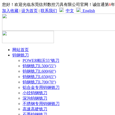
您好！欢迎光临东莞信邦数控刀具有限公司官网！诚信通第
6
年
加入收藏
|
设为首页
|
联系我们
中文
English
网站首页
钨钢铣刀
POWER帕沃55°铣刀
钨钢铣刀L500(55°)
钨钢铣刀L600(60°)
钨钢铣刀L650(65°)
钨钢铣刀L700(70°)
铝合金专用钨钢铣刀
小径钨钢铣刀
深沟钨钢铣刀
不绣钢专用钨钢铣刀
高速高硬铣刀
石墨钨钢铣刀