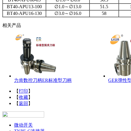
BT40-APU13-100
∅1.0～∅13.0
51.5
BT40-APU16-130
∅3.0～∅16.0
58
相关产品
力肯数控刀柄ER标准型刀柄
GER弹性
【
打印
】
【
收藏
】
【
返回
】
微动开关