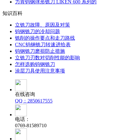
力肯钨钢球形铣刀 LIKEN 600 系列的
知识百科
立铣刀故障、原因及对策
钨钢铣刀的冷却问题
铣削的操作要点和走刀路线
CNC钨钢铣刀转速进给表
钨钢铣刀磨损防止措施
立铣刀刃数对切削性能的影响
怎样选购钨钢铣刀
涂层刀具使用注意事项
在线咨询
QQ：2850617555
电话：
0769-81589710