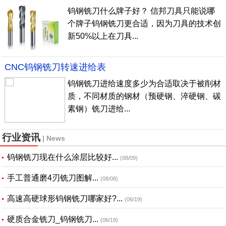
钨钢铣刀什么牌子好？ 信邦刀具只能说哪
个牌子钨钢铣刀更合适，因为刀具的技术创
新50%以上在刀具...
CNC钨钢铣刀转速进给表
钨钢铣刀进给速度多少为合适取决于被削材
质，不同材质的钢材（预硬钢、淬硬钢、碳
素钢）铣刀进给...
行业资讯
| News
钨钢铣刀现在什么涂层比较好...
(08/09)
手工普通磨4刃铣刀图解...
(08/08)
高速高硬球形钨钢铣刀哪家好?...
(06/19)
硬质合金铣刀_钨钢铣刀...
(06/19)