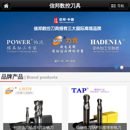
信邦数控刀具
导航
品牌产品
| Brand products
钨钢铣刀55度4刃立铣刀
钨钢铣刀TAP55度球形铣刀